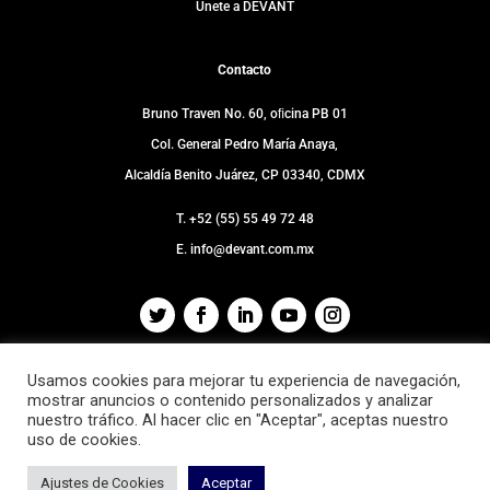
Únete a DEVANT
Contacto
Bruno Traven No. 60, oﬁcina PB 01
Col. General Pedro María Anaya,
Alcaldía Benito Juárez, CP 03340, CDMX
T. +52 (55) 55 49 72 48
E. info@devant.com.mx
Usamos cookies para mejorar tu experiencia de navegación,
mostrar anuncios o contenido personalizados y analizar
Copyright — 2021 © DEVANT · DGCM S.A. de C.V.
nuestro tráfico. Al hacer clic en "Aceptar", aceptas nuestro
uso de cookies.
Ajustes de Cookies
Aceptar